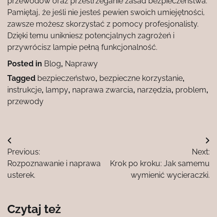
przewodów oraz przestrzeganie zasad bezpieczeństwa.
Pamiętaj, że jeśli nie jesteś pewien swoich umiejętności,
zawsze możesz skorzystać z pomocy profesjonalisty.
Dzięki temu unikniesz potencjalnych zagrożeń i
przywrócisz lampie pełną funkcjonalność.
Posted in
Blog
,
Naprawy
Tagged
bezpieczeństwo
,
bezpieczne korzystanie
,
instrukcje
,
lampy
,
naprawa zwarcia
,
narzędzia
,
problem
,
przewody
Nawigacja
Previous:
Next:
wpisu
Rozpoznawanie i naprawa
Krok po kroku: Jak samemu
usterek.
wymienić wycieraczki.
Czytaj też