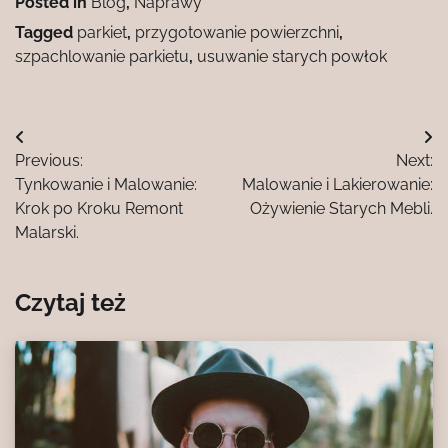
Posted in
Blog
,
Naprawy
Tagged
parkiet
,
przygotowanie powierzchni
,
szpachlowanie parkietu
,
usuwanie starych powłok
Nawigacja
Previous:
Next:
wpisu
Tynkowanie i Malowanie:
Malowanie i Lakierowanie:
Krok po Kroku Remont
Ożywienie Starych Mebli.
Malarski.
Czytaj też