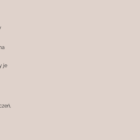
y
ma
 je
czeń,