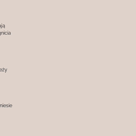
ają
nicia
leży
iesie