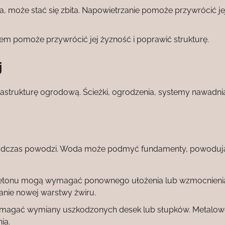
a, może stać się zbita. Napowietrzanie pomoże przywrócić je
 pomoże przywrócić jej żyzność i poprawić strukturę.
j
rastrukturę ogrodową. Ścieżki, ogrodzenia, systemy nawadnia
a podczas powodzi. Woda może podmyć fundamenty, powodują
 betonu mogą wymagać ponownego ułożenia lub wzmocnieni
nie nowej warstwy żwiru.
magać wymiany uszkodzonych desek lub słupków. Metalow
ia.