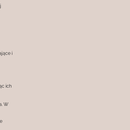
j
jące i
c ich
a. W
e