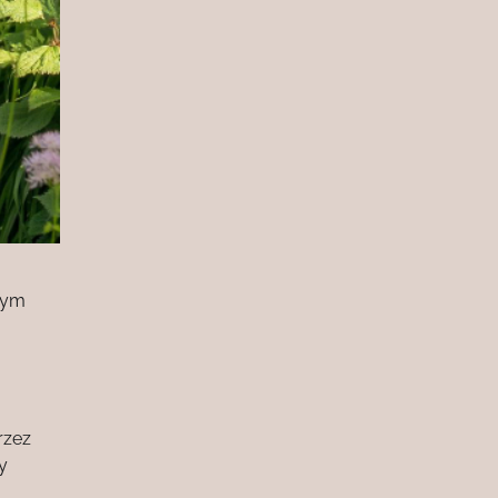
tym
rzez
y