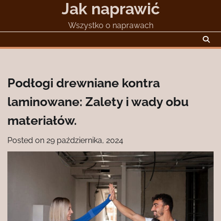
Jak naprawić
Skip
to
Wszystko o naprawach
content
Podłogi drewniane kontra
laminowane: Zalety i wady obu
materiałów.
Posted on
29 października, 2024