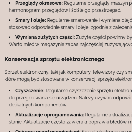
Przeglądy okresowe:
Regularne przeglądy maszyn po
harmonogram przeglądów i ściśle go przestrzegać.
Smary i oleje:
Regularne smarowanie i wymiana olejó
stosować odpowiednie smary i oleje, zgodnie z zaleceni
Wymiana zużytych części:
Zużyte części powinny b
Warto mieć w magazynie zapas najczęściej zużywających
Konserwacja sprzętu elektronicznego
Sprzęt elektroniczny, taki jak komputery, telewizory czy 
które mogą być stosowane w konserwacji sprzętu elektro
Czyszczenie:
Regularne czyszczenie sprzętu elektron
do przegrzewania się urządzeń. Należy używać odpowied
delikatnych komponentów.
Aktualizacje oprogramowania:
Regularne aktualizac
stanie. Aktualizacje często zawierają poprawki błędów 
Ochrona przed przepięciami:
Sprzęt elektroniczny p