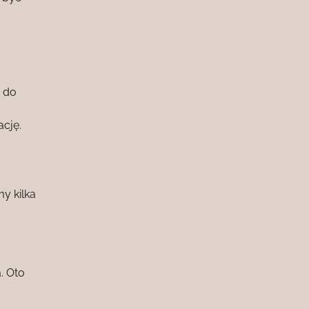
ć do
ację.
y kilka
. Oto