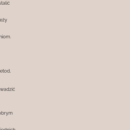
talić
leży
niom.
metod,
owadzić
dobrym
iednich