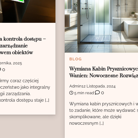
a kontrola dostępu –
zarządzanie
twem obiektów
BLOG
ernika, 2025
Wymiana Kabin Prysznicowyc
0
Wanien: Nowoczesne Rozwiąz
irmy coraz częściej
Admin
12 Listopada, 2024
eczeństwo jako integralny
0
5 min read
gii zarządzania.
ontrola dostępu staje […]
Wymiana kabin prysznicowych i 
to zadanie, które może wydawać 
skomplikowane, ale dzięki
nowoczesnym […]