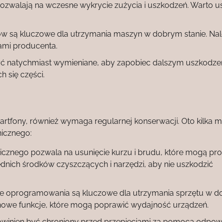
zwalają na wczesne wykrycie zużycia i uszkodzeń. Warto us
w są kluczowe dla utrzymania maszyn w dobrym stanie. Na
ami producenta.
yć natychmiast wymieniane, aby zapobiec dalszym uszkodze
 się części.
smartfony, również wymaga regularnej konserwacji. Oto kilka 
nicznego:
icznego pozwala na usunięcie kurzu i brudu, które mogą pr
nich środków czyszczących i narzędzi, aby nie uszkodzić
je oprogramowania są kluczowe dla utrzymania sprzętu w 
i nowe funkcje, które mogą poprawić wydajność urządzeń.
owinien być chroniony przed przepięciami za pomocą odpow