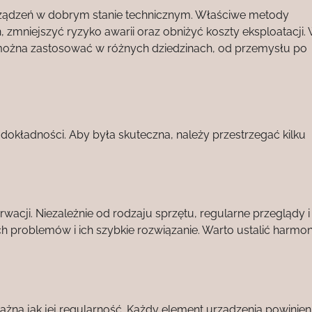
rządzeń w dobrym stanie technicznym. Właściwe metody
mniejszyć ryzyko awarii oraz obniżyć koszty eksploatacji.
można zastosować w różnych dziedzinach, od przemysłu po
okładności. Aby była skuteczna, należy przestrzegać kilku
cji. Niezależnie od rodzaju sprzętu, regularne przeglądy i
h problemów i ich szybkie rozwiązanie. Warto ustalić harm
żna jak jej regularność. Każdy element urządzenia powinien