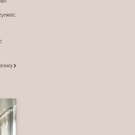
aju
zynieść
ć
prawy.