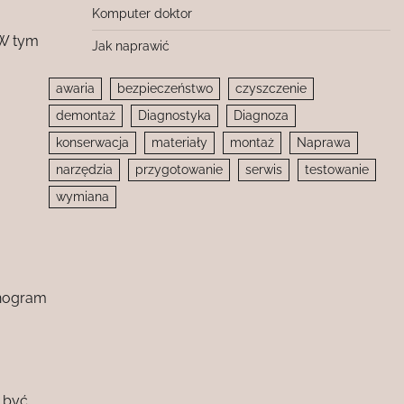
Komputer doktor
 W tym
Jak naprawić
awaria
bezpieczeństwo
czyszczenie
demontaż
Diagnostyka
Diagnoza
konserwacja
materiały
montaż
Naprawa
narzędzia
przygotowanie
serwis
testowanie
wymiana
onogram
 być