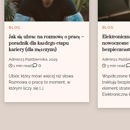
BLOG
BLOG
Elektroniczn
Jak się ubrać na rozmowę o pracę –
nowoczesne 
poradnik dla każdego etapu
bezpieczeńs
kariery (dla mężczyzn)
Admin
21 Paździ
Admin
23 Października, 2025
0
3 min read
1 min read
Współczesne f
Ubiór, który mówi więcej niż słowa
traktują bezpi
Rozmowa o pracę to moment, w
element strate
którym liczy się […]
Elektroniczna k