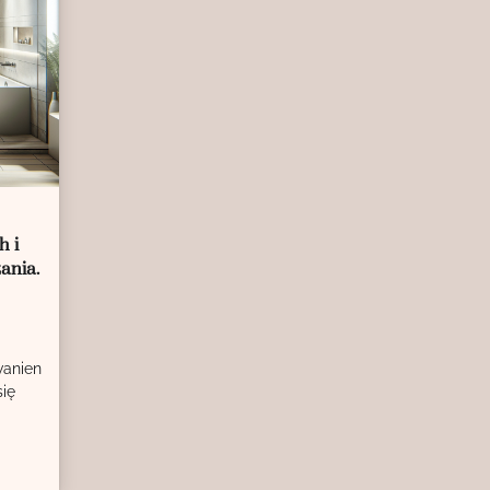
h i
ania.
wanien
się