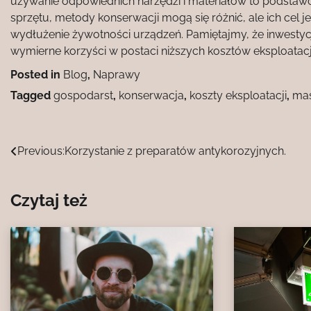
używanie odpowiednich narzędzi i materiałów to podstawo
sprzętu, metody konserwacji mogą się różnić, ale ich cel 
wydłużenie żywotności urządzeń. Pamiętajmy, że inwestyc
wymierne korzyści w postaci niższych kosztów eksploatacji i
Posted in
Blog
,
Naprawy
Tagged
gospodarst
,
konserwacja
,
koszty eksploatacji
,
ma
Nawigacja
Previous:
Korzystanie z preparatów antykorozyjnych.
wpisu
Czytaj też