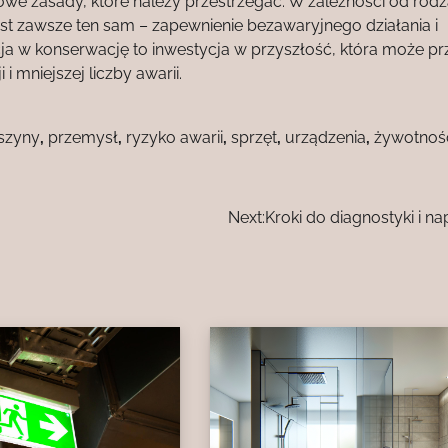
we zasady, które należy przestrzegać. W zależności od rodz
jest zawsze ten sam – zapewnienie bezawaryjnego działania i
ja w konserwację to inwestycja w przyszłość, która może pr
 mniejszej liczby awarii.
szyny
,
przemysł
,
ryzyko awarii
,
sprzęt
,
urządzenia
,
żywotnoś
Next:
Kroki do diagnostyki i na