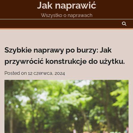
Jak naprawić
Skip
to
Wszystko o naprawach
content
Szybkie naprawy po burzy: Jak
przywrócić konstrukcje do użytku.
Posted on
12 czerwca, 2024