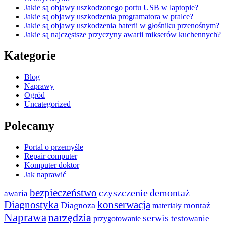
Jakie są objawy uszkodzonego portu USB w laptopie?
Jakie są objawy uszkodzenia programatora w pralce?
Jakie są objawy uszkodzenia baterii w głośniku przenośnym?
Jakie są najczęstsze przyczyny awarii mikserów kuchennych?
Kategorie
Blog
Naprawy
Ogród
Uncategorized
Polecamy
Portal o przemyśle
Repair computer
Komputer doktor
Jak naprawić
bezpieczeństwo
demontaż
czyszczenie
awaria
konserwacja
Diagnostyka
Diagnoza
montaż
materiały
Naprawa
narzędzia
serwis
testowanie
przygotowanie