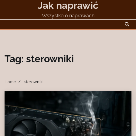
Jak naprawić
Skip
to
Wszystko o naprawach
content
Tag:
sterowniki
Home
sterowniki