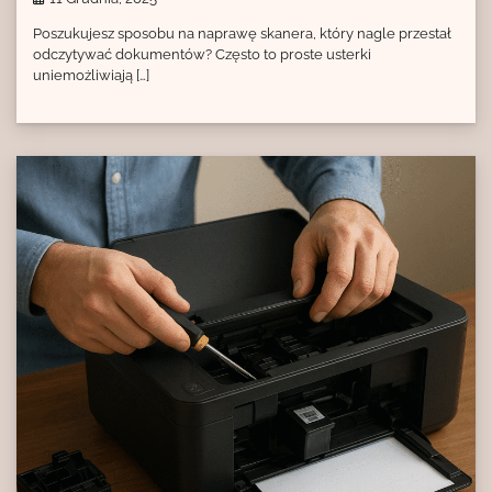
Poszukujesz sposobu na naprawę skanera, który nagle przestał
odczytywać dokumentów? Często to proste usterki
uniemożliwiają […]