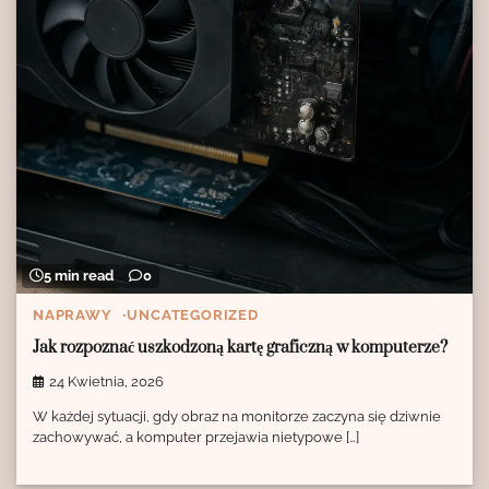
5 min read
0
NAPRAWY
UNCATEGORIZED
Jak rozpoznać uszkodzoną kartę graficzną w komputerze?
24 Kwietnia, 2026
W każdej sytuacji, gdy obraz na monitorze zaczyna się dziwnie
zachowywać, a komputer przejawia nietypowe […]