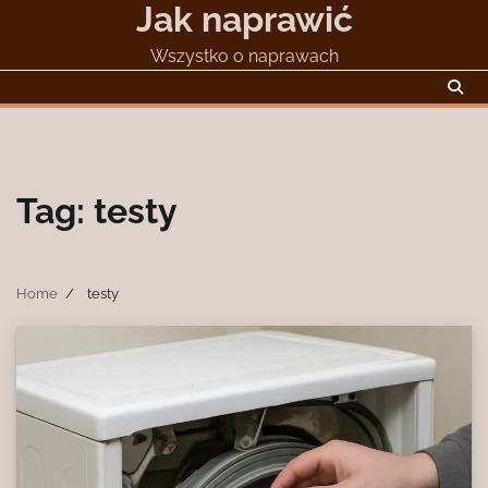
Jak naprawić
Skip
to
Wszystko o naprawach
content
Tag:
testy
Home
testy