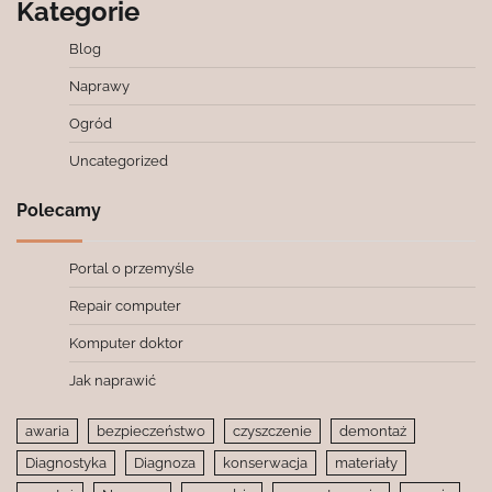
Kategorie
Blog
Naprawy
Ogród
Uncategorized
Polecamy
Portal o przemyśle
Repair computer
Komputer doktor
Jak naprawić
awaria
bezpieczeństwo
czyszczenie
demontaż
Diagnostyka
Diagnoza
konserwacja
materiały