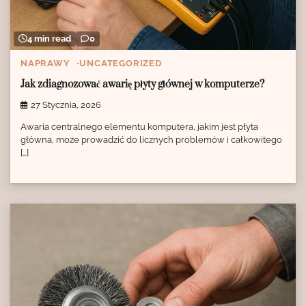
4 min read
0
NAPRAWY
UNCATEGORIZED
Jak zdiagnozować awarię płyty głównej w komputerze?
27 Stycznia, 2026
Awaria centralnego elementu komputera, jakim jest płyta
główna, może prowadzić do licznych problemów i całkowitego
[…]