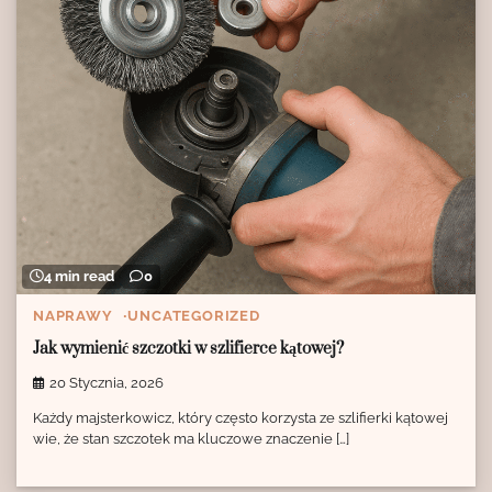
4 min read
0
NAPRAWY
UNCATEGORIZED
Jak wymienić szczotki w szlifierce kątowej?
20 Stycznia, 2026
Każdy majsterkowicz, który często korzysta ze szlifierki kątowej
wie, że stan szczotek ma kluczowe znaczenie […]