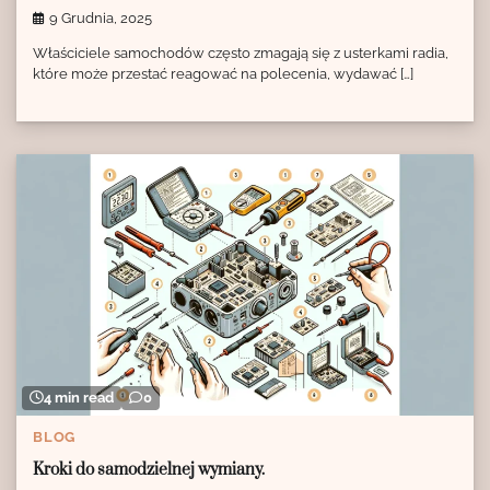
9 Grudnia, 2025
Właściciele samochodów często zmagają się z usterkami radia,
które może przestać reagować na polecenia, wydawać […]
4 min read
0
BLOG
Kroki do samodzielnej wymiany.