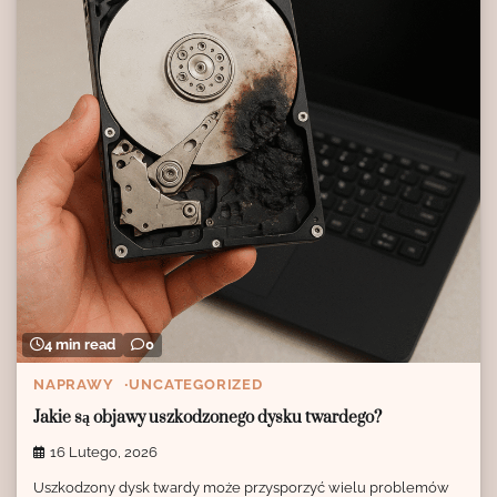
4 min read
0
NAPRAWY
UNCATEGORIZED
Jakie są objawy uszkodzonego dysku twardego?
16 Lutego, 2026
Uszkodzony dysk twardy może przysporzyć wielu problemów