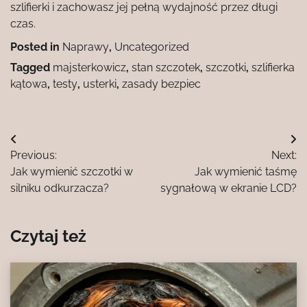
szlifierki i zachowasz jej pełną wydajność przez długi
czas.
Posted in
Naprawy
,
Uncategorized
Tagged
majsterkowicz
,
stan szczotek
,
szczotki
,
szlifierka
kątowa
,
testy
,
usterki
,
zasady bezpiec
Nawigacja
Previous:
Next:
wpisu
Jak wymienić szczotki w
Jak wymienić taśmę
silniku odkurzacza?
sygnałową w ekranie LCD?
Czytaj też