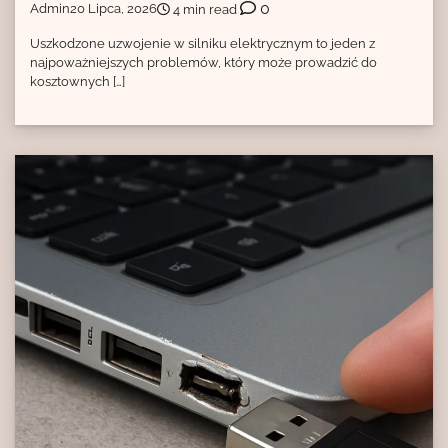
0
Admin
20 Lipca, 2026
4 min read
Uszkodzone uzwojenie w silniku elektrycznym to jeden z
najpoważniejszych problemów, który może prowadzić do
kosztownych […]