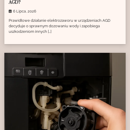
AGD?
6 Lipca, 2026
Prawidłowe działanie elektrozaworu w urządzeniach AGD
decyduje o sprawnym dozowaniu wody i zapobiega
uszkodzeniom innych […]