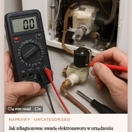
4 min read
0
NAPRAWY
UNCATEGORIZED
Jak zdiagnozować awarię elektrozaworu w urządzeniu