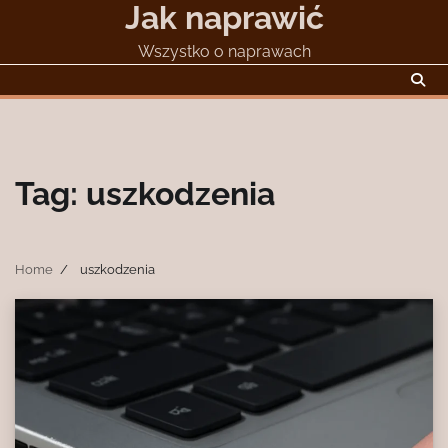
Jak naprawić
Skip
to
Wszystko o naprawach
content
Tag:
uszkodzenia
Home
uszkodzenia