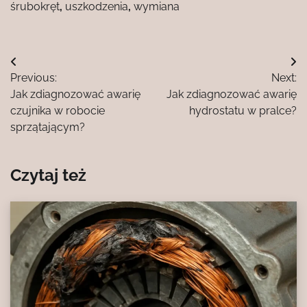
śrubokręt
,
uszkodzenia
,
wymiana
Nawigacja
Previous:
Next:
wpisu
Jak zdiagnozować awarię
Jak zdiagnozować awarię
czujnika w robocie
hydrostatu w pralce?
sprzątającym?
Czytaj też