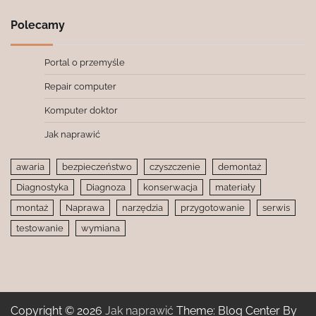
Polecamy
Portal o przemyśle
Repair computer
Komputer doktor
Jak naprawić
awaria
bezpieczeństwo
czyszczenie
demontaż
Diagnostyka
Diagnoza
konserwacja
materiały
montaż
Naprawa
narzędzia
przygotowanie
serwis
testowanie
wymiana
Copyright © 2026
Jak naprawić
Theme: Blog Center By