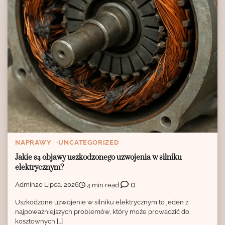
NAPRAWY
UNCATEGORIZED
Jakie są objawy uszkodzonego uzwojenia w silniku
elektrycznym?
0
Admin
20 Lipca, 2026
4 min read
Uszkodzone uzwojenie w silniku elektrycznym to jeden z
najpoważniejszych problemów, który może prowadzić do
kosztownych […]