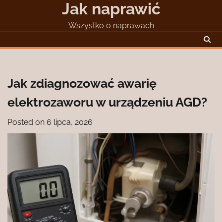
Jak naprawić
Skip
to
Wszystko o naprawach
content
Jak zdiagnozować awarię
elektrozaworu w urządzeniu AGD?
Posted on
6 lipca, 2026