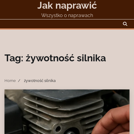
Jak naprawić
Skip
to
Wszystko o naprawach
content
Tag:
żywotność silnika
Home
żywotność silnika