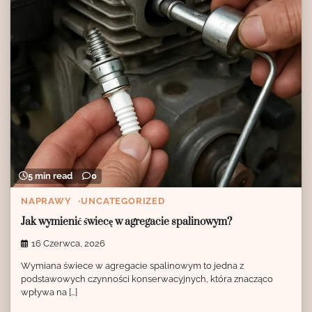
5 min read
0
NAPRAWY
UNCATEGORIZED
Jak wymienić świecę w agregacie spalinowym?
16 Czerwca, 2026
Wymiana świece w agregacie spalinowym to jedna z
podstawowych czynności konserwacyjnych, która znacząco
wpływa na […]