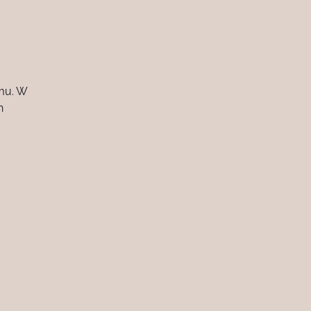
ymu. W
h