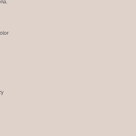
ona,
olor
zy