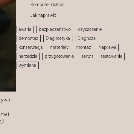
Komputer doktor
Jak naprawić
awaria
bezpieczeństwo
czyszczenie
demontaż
Diagnostyka
Diagnoza
konserwacja
materiały
montaż
Naprawa
narzędzia
przygotowanie
serwis
testowanie
wymiana
pływa
ie i
i.