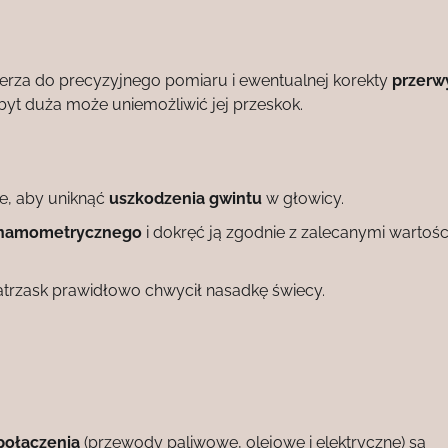
omierza do precyzyjnego pomiaru i ewentualnej korekty
przerw
byt duża może uniemożliwić jej przeskok.
ie, aby uniknąć
uszkodzenia gwintu
w głowicy.
ynamometrycznego
i dokręć ją zgodnie z zalecanymi wartoś
zatrzask prawidłowo chwycił nasadkę świecy.
połączenia
(przewody paliwowe, olejowe i elektryczne) są