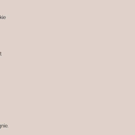
kie
t
nie.