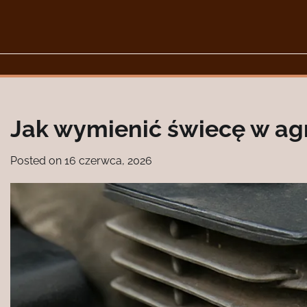
Skip
to
content
Jak wymienić świecę w a
Posted on
16 czerwca, 2026