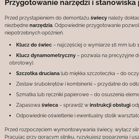
Przygotowanie narzędzi i stanowiska
Przed przystąpieniem do demontażu
świecy
należy dokła
niezbędne
narzędzia
. Odpowiednie przygotowanie pozwoli 
niepotrzebnych opóźnień.
Klucz do świec
– najczęściej o wymiarze 16 mm lub
Klucz dynamometryczny
– pozwala na precyzyjne d
obrotowy).
Szczotka druciana
lub miękka szczoteczka – do oczy
Zestaw śrubokrętów i kombinerki – przydatne do odł
Szmatka lub ręczniki papierowe – do osuszenia eleme
Zapasowa
świeca
– sprawdź w
instrukcji obsługi
odp
Odpowiednie oświetlenie i ewentualny stolik warszt
Przed rozpoczęciem wymontowywania świecy, wyłącz silnik
Pracując przy gorącym silniku, ryzykujesz poparzenia i u