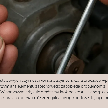
dstawowych czynności konserwacyjnych, która znacząco w
ie i wymiana elementu zapłonowego zapobiega problemom z
 W poniższym artykule omówimy krok po kroku, jak bezpieczn
e, oraz na co zwrócić szczególną uwagę podczas tej operacj