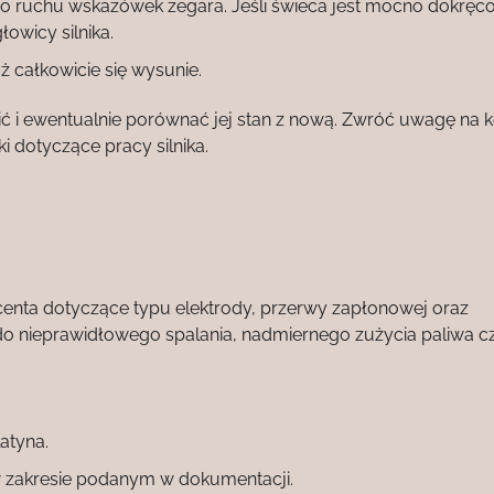
 do ruchu wskazówek zegara. Jeśli świeca jest mocno dokręc
owicy silnika.
ż całkowicie się wysunie.
ić i ewentualnie porównać jej stan z nową. Zwróć uwagę na k
i dotyczące pracy silnika.
centa dotyczące typu elektrody, przerwy zapłonowej oraz
o nieprawidłowego spalania, nadmiernego zużycia paliwa c
atyna.
 w zakresie podanym w dokumentacji.