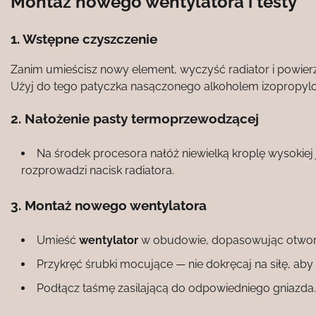
Montaż nowego wentylatora i testy
1. Wstępne czyszczenie
Zanim umieścisz nowy element, wyczyść radiator i powierz
Użyj do tego patyczka nasączonego alkoholem izopropy
2. Nałożenie pasty termoprzewodzącej
Na środek procesora nałóż niewielką kroplę wysokiej j
rozprowadzi nacisk radiatora.
3. Montaż nowego wentylatora
Umieść
wentylator
w obudowie, dopasowując otwor
Przykręć śrubki mocujące — nie dokręcaj na siłę, aby
Podłącz taśmę zasilającą do odpowiedniego gniazda. U