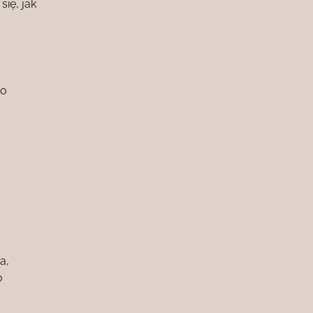
się, jak
Do
a,
o