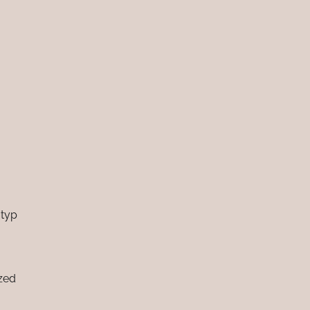
 typ
zed