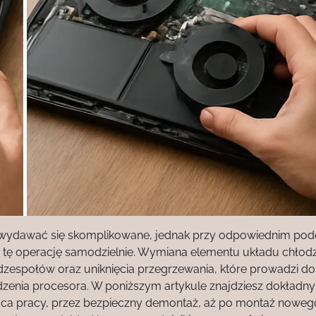
 wydawać się skomplikowane, jednak przy odpowiednim pode
ć tę operację samodzielnie. Wymiana elementu układu chłod
zespołów oraz uniknięcia przegrzewania, które prowadzi do
dzenia procesora. W poniższym artykule znajdziesz dokładny
ca pracy, przez bezpieczny demontaż, aż po montaż noweg