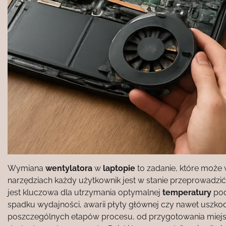
Wymiana
wentylatora
w
laptopie
to zadanie, które może
narzędziach każdy użytkownik jest w stanie przeprowadzi
jest kluczowa dla utrzymania optymalnej
temperatury
pod
spadku wydajności, awarii płyty głównej czy nawet uszko
poszczególnych etapów procesu, od przygotowania miejs