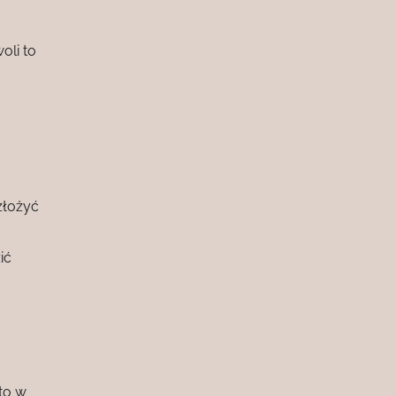
oli to
złożyć
ić
to w