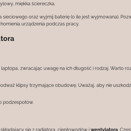
pylowy, miękka ściereczka.
 sieciowego oraz wyjmij baterię (o ile jest wyjmowana). Pozw
homienia urządzenia podczas pracy.
tora
 laptopa, zwracając uwagę na ich długość i rodzaj. Warto ro
e podważ klipsy trzymające obudowę. Uważaj, aby nie uszkodz
do podzespołów.
składający się z radiatora, ciepłowodów i
wentylatora
. Częs