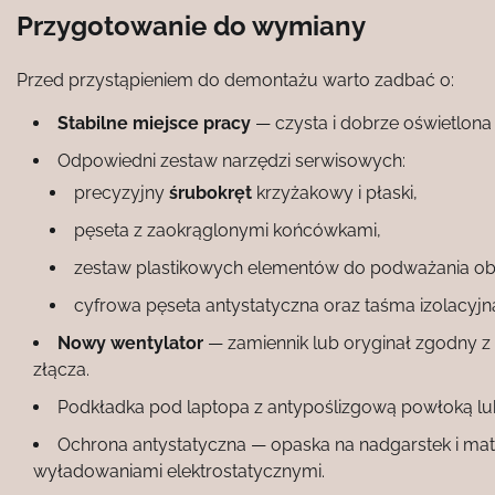
Przygotowanie do wymiany
Przed przystąpieniem do demontażu warto zadbać o:
Stabilne miejsce pracy
— czysta i dobrze oświetlona 
Odpowiedni zestaw narzędzi serwisowych:
precyzyjny
śrubokręt
krzyżakowy i płaski,
pęseta z zaokrąglonymi końcówkami,
zestaw plastikowych elementów do podważania o
cyfrowa pęseta antystatyczna oraz taśma izolacyjn
Nowy wentylator
— zamiennik lub oryginał zgodny z 
złącza.
Podkładka pod laptopa z antypoślizgową powłoką l
Ochrona antystatyczna — opaska na nadgarstek i ma
wyładowaniami elektrostatycznymi.