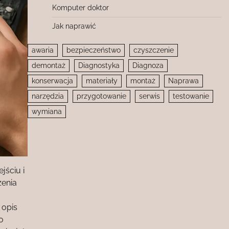
Komputer doktor
Jak naprawić
awaria
bezpieczeństwo
czyszczenie
demontaż
Diagnostyka
Diagnoza
konserwacja
materiały
montaż
Naprawa
narzędzia
przygotowanie
serwis
testowanie
wymiana
jściu i
zenia
 opis
o