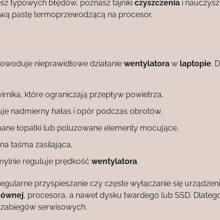
sz typowych błędów, poznasz tajniki
czyszczenia
i nauczysz 
ową pastę termoprzewodzącą na procesor.
powoduje nieprawidłowe działanie
wentylatora
w
laptopie
. 
rnika, które ograniczają przepływ powietrza,
je nadmierny hałas i opór podczas obrotów,
ane łopatki lub poluzowane elementy mocujące,
na taśma zasilająca,
mylnie reguluje prędkość
wentylatora
.
eregularne przyspieszanie czy częste wyłączanie się urządzeni
łównej
, procesora, a nawet dysku twardego lub SSD. Dlateg
 zabiegów serwisowych.