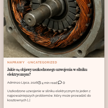
NAPRAWY
UNCATEGORIZED
Jakie są objawy uszkodzonego uzwojenia w silniku
elektrycznym?
0
Admin
20 Lipca, 2026
4 min read
Uszkodzone uzwojenie w silniku elektrycznym to jeden z
najpoważniejszych problemów, który może prowadzić do
kosztownych […]