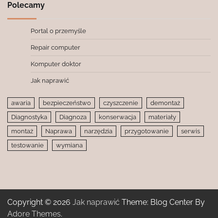
Polecamy
Portal o przemyśle
Repair computer
Komputer doktor
Jak naprawić
awaria
bezpieczeństwo
czyszczenie
demontaż
Diagnostyka
Diagnoza
konserwacja
materiały
montaż
Naprawa
narzędzia
przygotowanie
serwis
testowanie
wymiana
Copyright © 2026
Jak naprawić
Theme: Blog Center By
Adore Themes
.