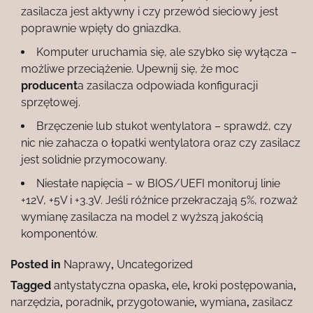
zasilacza jest aktywny i czy przewód sieciowy jest
poprawnie wpięty do gniazdka.
Komputer uruchamia się, ale szybko się wyłącza –
możliwe przeciążenie. Upewnij się, że moc
producent
a zasilacza odpowiada konfiguracji
sprzętowej.
Brzęczenie lub stukot wentylatora – sprawdź, czy
nic nie zahacza o łopatki wentylatora oraz czy zasilacz
jest solidnie przymocowany.
Niestałe napięcia – w BIOS/UEFI monitoruj linie
+12V, +5V i +3.3V. Jeśli różnice przekraczają 5%, rozważ
wymianę zasilacza na model z wyższą jakością
komponentów.
Posted in
Naprawy
,
Uncategorized
Tagged
antystatyczna opaska
,
ele
,
kroki postępowania
,
narzędzia
,
poradnik
,
przygotowanie
,
wymiana
,
zasilacz