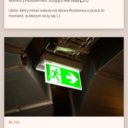
0
Admin
23 Października, 2025
1 min read
Ubiór, który mówi więcej niż słowa Rozmowa o pracę to
moment, w którym liczy się […]
BLOG