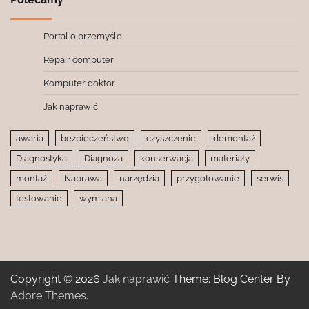
Portal o przemyśle
Repair computer
Komputer doktor
Jak naprawić
awaria
bezpieczeństwo
czyszczenie
demontaż
Diagnostyka
Diagnoza
konserwacja
materiały
montaż
Naprawa
narzędzia
przygotowanie
serwis
testowanie
wymiana
Copyright © 2026
Jak naprawić
Theme: Blog Center By
Adore Themes
.