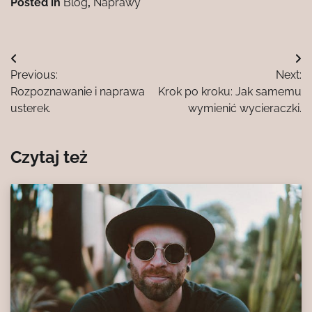
Posted in
Blog
,
Naprawy
Nawigacja
Previous:
Next:
wpisu
Rozpoznawanie i naprawa
Krok po kroku: Jak samemu
usterek.
wymienić wycieraczki.
Czytaj też