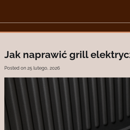
Skip
to
content
Jak naprawić grill elektryc
Posted on
25 lutego, 2026