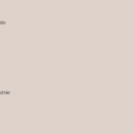
 do
eżnie