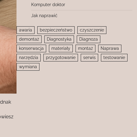
Komputer doktor
Jak naprawić
awaria
bezpieczeństwo
czyszczenie
demontaż
Diagnostyka
Diagnoza
konserwacja
materiały
montaż
Naprawa
narzędzia
przygotowanie
serwis
testowanie
wymiana
ednak
owiesz