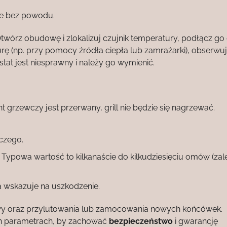
nie bez powodu.
Otwórz obudowę i zlokalizuj czujnik temperatury, podłącz go
rę (np. przy pomocy źródła ciepła lub zamrażarki), obserwuj
stat jest niesprawny i należy go wymienić.
t grzewczy jest przerwany, grill nie będzie się nagrzewać.
czego.
 Typowa wartość to kilkanaście do kilkudziesięciu omów (zal
 wskazuje na uszkodzenie.
 oraz przylutowania lub zamocowania nowych końcówek.
ych parametrach, by zachować
bezpieczeństwo
i gwarancję