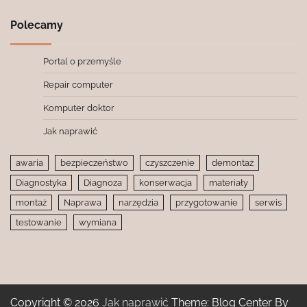
Polecamy
Portal o przemyśle
Repair computer
Komputer doktor
Jak naprawić
awaria
bezpieczeństwo
czyszczenie
demontaż
Diagnostyka
Diagnoza
konserwacja
materiały
montaż
Naprawa
narzędzia
przygotowanie
serwis
testowanie
wymiana
Copyright © 2026
Jak naprawić
Theme: Blog Center By