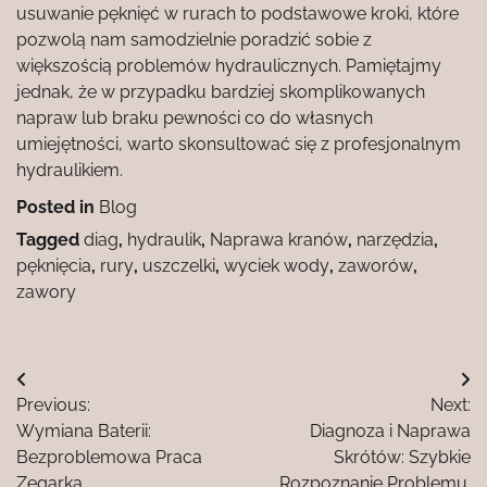
usuwanie pęknięć w rurach to podstawowe kroki, które
pozwolą nam samodzielnie poradzić sobie z
większością problemów hydraulicznych. Pamiętajmy
jednak, że w przypadku bardziej skomplikowanych
napraw lub braku pewności co do własnych
umiejętności, warto skonsultować się z profesjonalnym
hydraulikiem.
Posted in
Blog
Tagged
diag
,
hydraulik
,
Naprawa kranów
,
narzędzia
,
pęknięcia
,
rury
,
uszczelki
,
wyciek wody
,
zaworów
,
zawory
Nawigacja
Previous:
Next:
wpisu
Wymiana Baterii:
Diagnoza i Naprawa
Bezproblemowa Praca
Skrótów: Szybkie
Zegarka.
Rozpoznanie Problemu.